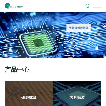


产品中心
研磨减薄
芯片贴装